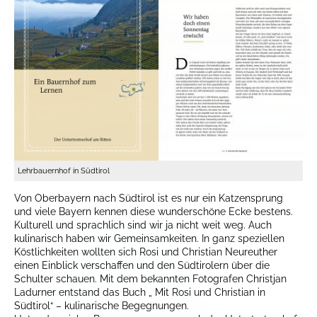
RittenCARD
D
Bewertungen
Kinder &
Familien
Ritten &
Umgebung
Alpenglühen in den Dolomiten Südtirol
Wandern & Aktiv
Lehrbauernhof in Südtirol
Erleben Sie das magische Alpenglühen in den Dolomiten wenn der Rosen
Sehenswertes
garten bei Sonnenuntergang in ...
Von Oberbayern nach Südtirol ist es nur ein Katzensprung
und viele Bayern kennen diese wunderschöne Ecke bestens.
Kontakt
Kulturell und sprachlich sind wir ja nicht weit weg. Auch
kulinarisch haben wir Gemeinsamkeiten. In ganz speziellen
Anfrage
Köstlichkeiten wollten sich Rosi und Christian Neureuther
einen Einblick verschaffen und den Südtirolern über die
Anreise
Schulter schauen. Mit dem bekannten Fotografen Christjan
Ladurner entstand das Buch „ Mit Rosi und Christian in
Südtirol“ – kulinarische Begegnungen.