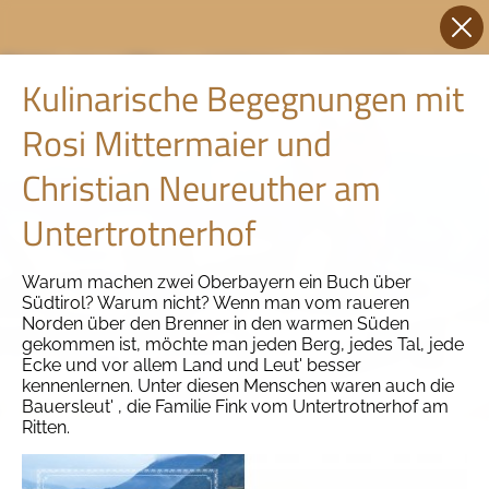
Bauernhof
Kulinarische Begegnungen mit
Die
Rosi Mittermaier und
Landwirtschaft
Christian Neureuther am
Autofreier Urlaub
Untertrotnerhof
Schule am
Bauernhof
Warum machen zwei Oberbayern ein Buch über
Interessantes
Südtirol? Warum nicht? Wenn man vom raueren
Impressionen
Norden über den Brenner in den warmen Süden
gekommen ist, möchte man jeden Berg, jedes Tal, jede
Ecke und vor allem Land und Leut' besser
Wohnen
kennenlernen. Unter diesen Menschen waren auch die
Bauersleut' , die Familie Fink vom Untertrotnerhof am
Ritten.
Ferienwohnungen
Angebote