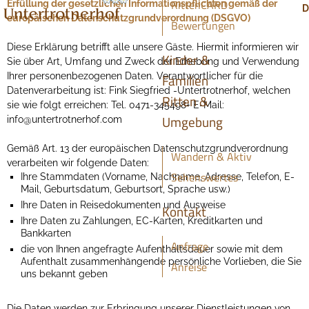
RittenCARD
Erfüllung der gesetzlichen Informationspflichten gemäß der
D
europäischen Datenschutzgrundverordnung (DSGVO)
Bewertungen
Diese Erklärung betrifft alle unsere Gäste. Hiermit informieren wir
Kinder &
Sie über Art, Umfang und Zweck der Erhebung und Verwendung
Ihrer personenbezogenen Daten. Verantwortlicher für die
Familien
Datenverarbeitung ist: Fink Siegfried -Untertrotnerhof, welchen
Ritten &
sie wie folgt erreichen: Tel. 0471-345498+ E-Mail:
Umgebung
info@untertrotnerhof.com
Gemäß Art. 13 der europäischen Datenschutzgrundverordnung
Wandern & Aktiv
verarbeiten wir folgende Daten:
Sehenswertes
Ihre Stammdaten (Vorname, Nachname, Adresse, Telefon, E-
Mail, Geburtsdatum, Geburtsort, Sprache usw.)
Ihre Daten in Reisedokumenten und Ausweise
Kontakt
Ihre Daten zu Zahlungen, EC-Karten, Kreditkarten und
Bankkarten
Anfrage
die von Ihnen angefragte Aufenthaltsdauer sowie mit dem
Aufenthalt zusammenhängende persönliche Vorlieben, die Sie
Anreise
uns bekannt geben
Die Daten werden zur Erbringung unserer Dienstleistungen von