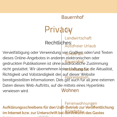
Bauernhof
Privacy
Die
Landwirtschaft
Rechtliches:
Autofreier Urlaub
Vervielfältigung oder Verwendung von Grafiken oder/und Texten
Schule am
dieses Online-Angebotes in anderen elektronischen oder
Bauernhof
gedruckten Publikationen ist ohne ausdrückliche Zustimmung
Interessantes
nicht gestattet. Wir übernehmen keine Haftung für die Aktualität,
Richtigkeit und Vollständigkeit der, auf dieser Website
Impressionen
bereitgestellten Informationen. Dies gilt auch für all jene externen
Daten dieses Web-Auftritts, auf die mittels eines Hyperlinks
Wohnen
verwiesen wird.
Ferienwohnungen
Aufklärungsschreibens für den UaB-Betrieb zur Veröffentlichung
Angebote
im Internet bzw. zur Unterschrift bei der Ankunft des Gastes