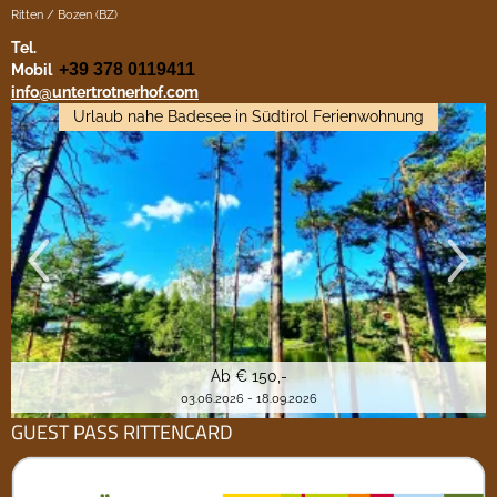
Ritten / Bozen (BZ)
Tel.
+39 378 0119411
Mobil
info@untertrotnerhof.com
Urlaub nahe Badesee in Südtirol Ferienwohnung
Ab € 150,-
03.06.2026 - 18.09.2026
GUEST PASS RITTENCARD